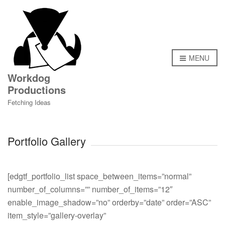
MENU
Workdog
Productions
Fetching Ideas
Portfolio Gallery
[edgtf_portfolio_list space_between_items=”normal”
number_of_columns=”” number_of_items=”12″
enable_image_shadow=”no” orderby=”date” order=”ASC”
item_style=”gallery-overlay”