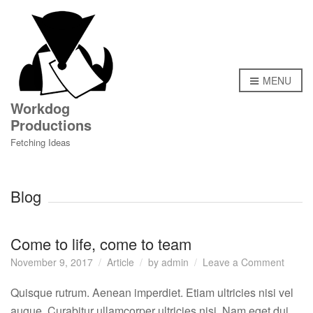
MENU
Workdog
Productions
Fetching Ideas
Blog
Come to life, come to team
on
November 9, 2017
Article
by
admin
Leave a Comment
Come
to
Quisque rutrum. Aenean imperdiet. Etiam ultricies nisi vel
life,
augue. Curabitur ullamcorper ultricies nisi. Nam eget dui.