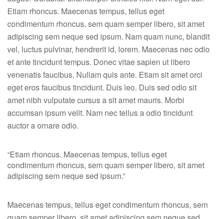
come
Etiam rhoncus. Maecenas tempus, tellus eget
to
condimentum rhoncus, sem quam semper libero, sit amet
team
adipiscing sem neque sed ipsum. Nam quam nunc, blandit
vel, luctus pulvinar, hendrerit id, lorem. Maecenas nec odio
et ante tincidunt tempus. Donec vitae sapien ut libero
venenatis faucibus. Nullam quis ante. Etiam sit amet orci
eget eros faucibus tincidunt. Duis leo. Duis sed odio sit
amet nibh vulputate cursus a sit amet mauris. Morbi
accumsan ipsum velit. Nam nec tellus a odio tincidunt
auctor a ornare odio.
“Etiam rhoncus. Maecenas tempus, tellus eget
condimentum rhoncus, sem quam semper libero, sit amet
adipiscing sem neque sed ipsum.”
Maecenas tempus, tellus eget condimentum rhoncus, sem
quam semper libero, sit amet adipiscing sem neque sed