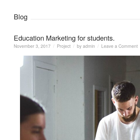
Blog
Education Marketing for students.
o
November 3, 2017
Project
by
admin
Leave a Comment
E
M
f
s