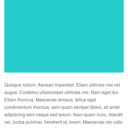
you
want
to
be.
Quisque rutrum. Aenean imperdiet. Etiam ultricies nisi vel
augue. Curabitur ullamcorper ultricies nisi. Nam eget dui.
Etiam rhoncus. Maecenas tempus, tellus eget
condimentum rhoncus, sem quam semper libero, sit amet
adipiscing sem neque sed ipsum. Nam quam nunc, blandit
vel, luctus pulvinar, hendrerit id, lorem. Maecenas nec odio