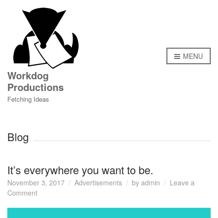
MENU
Workdog
Productions
Fetching Ideas
Blog
It’s everywhere you want to be.
November 3, 2017
Advertisements
by
admin
Leave a
on
Comment
It’s
everywhere