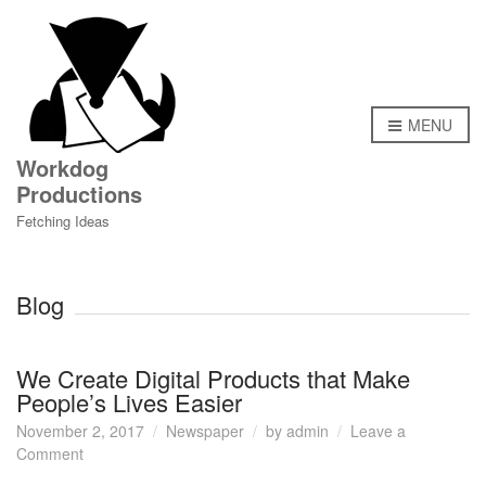
MENU
Workdog
Productions
Fetching Ideas
Blog
We Create Digital Products that Make
People’s Lives Easier
November 2, 2017
Newspaper
by
admin
Leave a
on
Comment
We