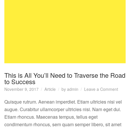
This is All You’ll Need to Traverse the Road
to Success
on
November 9, 2017
Article
by
admin
Leave a Comment
This
is
Quisque rutrum. Aenean imperdiet. Etiam ultricies nisi vel
All
augue. Curabitur ullamcorper ultricies nisi. Nam eget dui.
You’ll
Etiam rhoncus. Maecenas tempus, tellus eget
Need
condimentum rhoncus, sem quam semper libero, sit amet
to