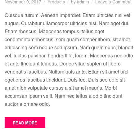
on
November 9, 2017
Products
by
admin
Leave a Comment
Pro
met
Quisque rutrum. Aenean imperdiet. Etiam ultricies nisi vel
pro
augue. Curabitur ullamcorper ultricies nisi. Nam eget dui.
imp
Etiam rhoncus. Maecenas tempus, tellus eget
and
condimentum rhoncus, sem quam semper libero, sit amet
sus
adipiscing sem neque sed ipsum. Nam quam nunc, blandit
resu
vel, luctus pulvinar, hendrerit id, lorem. Maecenas nec odio
et ante tincidunt tempus. Donec vitae sapien ut libero
venenatis faucibus. Nullam quis ante. Etiam sit amet orci
eget eros faucibus tincidunt. Duis leo. Duis sed odio sit
amet nibh vulputate cursus a sit amet mauris. Morbi
accumsan ipsum velit. Nam nec tellus a odio tincidunt
auctor a ornare odio.
READ MORE