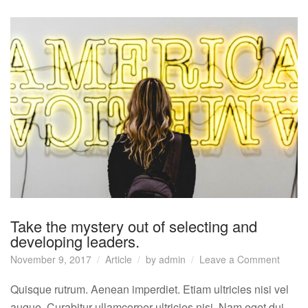
Take the mystery out of selecting and
developing leaders.
on
November 9, 2017
Article
by
admin
Leave a Comment
Take
the
Quisque rutrum. Aenean imperdiet. Etiam ultricies nisi vel
myste
augue. Curabitur ullamcorper ultricies nisi. Nam eget dui.