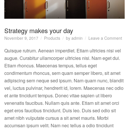
Strategy makes your day
on
November 9, 2017
Products
by
admin
Leave a Comment
Str
ma
Quisque rutrum. Aenean imperdiet. Etiam ultricies nisi vel
you
augue. Curabitur ullamcorper ultricies nisi. Nam eget dui.
day
Etiam rhoncus. Maecenas tempus, tellus eget
condimentum rhoncus, sem quam semper libero, sit amet
adipiscing sem neque sed ipsum. Nam quam nunc, blandit
vel, luctus pulvinar, hendrerit id, lorem. Maecenas nec odio
et ante tincidunt tempus. Donec vitae sapien ut libero
venenatis faucibus. Nullam quis ante. Etiam sit amet orci
eget eros faucibus tincidunt. Duis leo. Duis sed odio sit
amet nibh vulputate cursus a sit amet mauris. Morbi
accumsan ipsum velit. Nam nec tellus a odio tincidunt