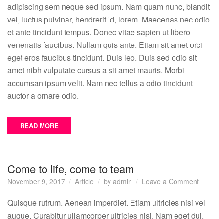
adipiscing sem neque sed ipsum. Nam quam nunc, blandit
vel, luctus pulvinar, hendrerit id, lorem. Maecenas nec odio
et ante tincidunt tempus. Donec vitae sapien ut libero
venenatis faucibus. Nullam quis ante. Etiam sit amet orci
eget eros faucibus tincidunt. Duis leo. Duis sed odio sit
amet nibh vulputate cursus a sit amet mauris. Morbi
accumsan ipsum velit. Nam nec tellus a odio tincidunt
auctor a ornare odio.
READ MORE
Come to life, come to team
on
November 9, 2017
Article
by
admin
Leave a Comment
Come
to
Quisque rutrum. Aenean imperdiet. Etiam ultricies nisi vel
life,
augue. Curabitur ullamcorper ultricies nisi. Nam eget dui.