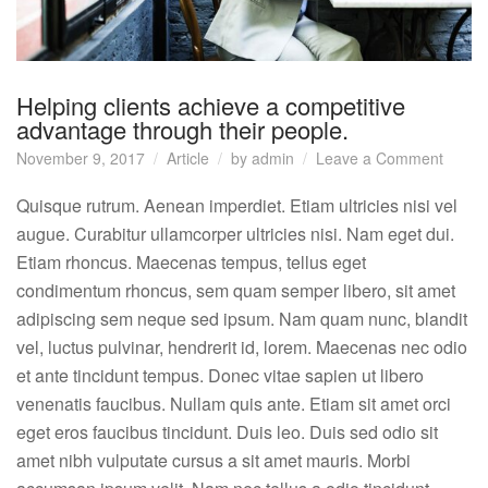
Helping clients achieve a competitive
advantage through their people.
on
November 9, 2017
Article
by
admin
Leave a Comment
Helpin
clients
Quisque rutrum. Aenean imperdiet. Etiam ultricies nisi vel
achiev
augue. Curabitur ullamcorper ultricies nisi. Nam eget dui.
a
Etiam rhoncus. Maecenas tempus, tellus eget
compet
condimentum rhoncus, sem quam semper libero, sit amet
advan
adipiscing sem neque sed ipsum. Nam quam nunc, blandit
throug
their
vel, luctus pulvinar, hendrerit id, lorem. Maecenas nec odio
people
et ante tincidunt tempus. Donec vitae sapien ut libero
venenatis faucibus. Nullam quis ante. Etiam sit amet orci
eget eros faucibus tincidunt. Duis leo. Duis sed odio sit
amet nibh vulputate cursus a sit amet mauris. Morbi