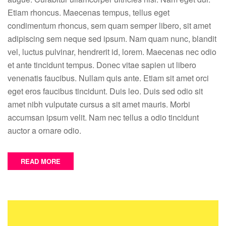
out
Etiam rhoncus. Maecenas tempus, tellus eget
of
condimentum rhoncus, sem quam semper libero, sit amet
select
adipiscing sem neque sed ipsum. Nam quam nunc, blandit
and
develo
vel, luctus pulvinar, hendrerit id, lorem. Maecenas nec odio
leader
et ante tincidunt tempus. Donec vitae sapien ut libero
venenatis faucibus. Nullam quis ante. Etiam sit amet orci
eget eros faucibus tincidunt. Duis leo. Duis sed odio sit
amet nibh vulputate cursus a sit amet mauris. Morbi
accumsan ipsum velit. Nam nec tellus a odio tincidunt
auctor a ornare odio.
READ MORE