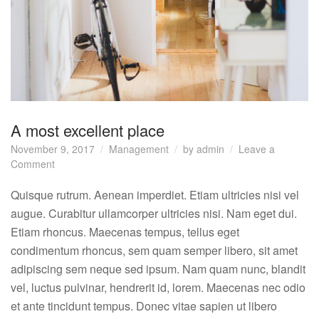
A most excellent place
November 9, 2017
Management
by
admin
Leave a
on
Comment
A
most
Quisque rutrum. Aenean imperdiet. Etiam ultricies nisi vel
excellent
augue. Curabitur ullamcorper ultricies nisi. Nam eget dui.
place
Etiam rhoncus. Maecenas tempus, tellus eget
condimentum rhoncus, sem quam semper libero, sit amet
adipiscing sem neque sed ipsum. Nam quam nunc, blandit
vel, luctus pulvinar, hendrerit id, lorem. Maecenas nec odio
et ante tincidunt tempus. Donec vitae sapien ut libero