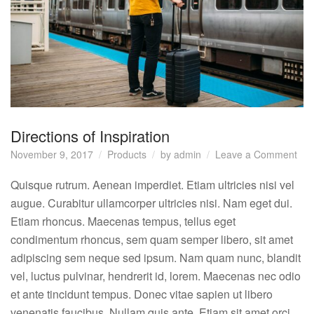
Directions of Inspiration
on
November 9, 2017
Products
by
admin
Leave a Comment
Dir
of
Quisque rutrum. Aenean imperdiet. Etiam ultricies nisi vel
Insp
augue. Curabitur ullamcorper ultricies nisi. Nam eget dui.
Etiam rhoncus. Maecenas tempus, tellus eget
condimentum rhoncus, sem quam semper libero, sit amet
adipiscing sem neque sed ipsum. Nam quam nunc, blandit
vel, luctus pulvinar, hendrerit id, lorem. Maecenas nec odio
et ante tincidunt tempus. Donec vitae sapien ut libero
venenatis faucibus. Nullam quis ante. Etiam sit amet orci