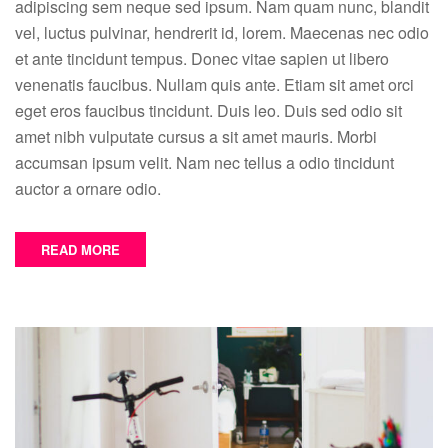
adipiscing sem neque sed ipsum. Nam quam nunc, blandit
Traver
the
vel, luctus pulvinar, hendrerit id, lorem. Maecenas nec odio
Road
et ante tincidunt tempus. Donec vitae sapien ut libero
to
venenatis faucibus. Nullam quis ante. Etiam sit amet orci
Succe
eget eros faucibus tincidunt. Duis leo. Duis sed odio sit
amet nibh vulputate cursus a sit amet mauris. Morbi
accumsan ipsum velit. Nam nec tellus a odio tincidunt
auctor a ornare odio.
READ MORE