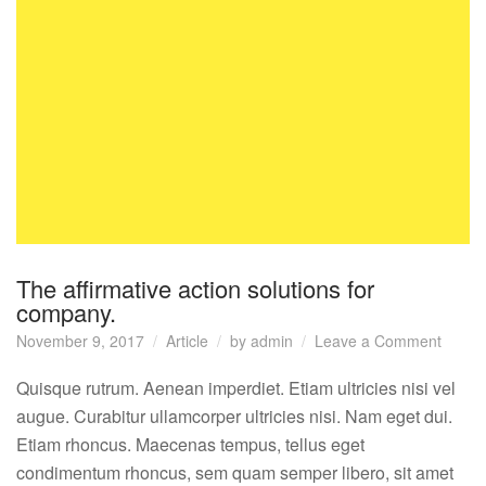
The affirmative action solutions for
company.
on
November 9, 2017
Article
by
admin
Leave a Comment
The
affirma
Quisque rutrum. Aenean imperdiet. Etiam ultricies nisi vel
action
augue. Curabitur ullamcorper ultricies nisi. Nam eget dui.
soluti
Etiam rhoncus. Maecenas tempus, tellus eget
for
condimentum rhoncus, sem quam semper libero, sit amet
compa